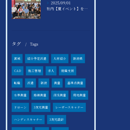
2025/09/01
社内【夏イベント】を開催しました♪
タグ
Tags
宮城
紹介予定派遣
人材紹介
新潟県
CAD
施工管理
求人
就職支援
転職
派遣
新潟
測量
基準点測量
水準測量
路線測量
深浅測量
用地測量
ドローン
3次元測量
レーザースキャナー
ハンディスキャナー
3次元設計