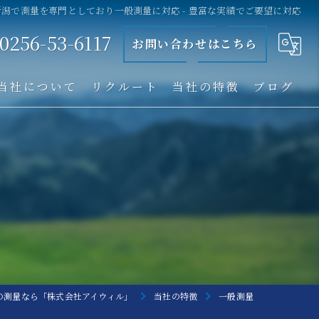
新潟で測量を専門としており一般測量に対応 - 豊富な実績でご要望に対応
0256-53-6117
お問い合わせはこちら
当社について
リクルート
当社の特徴
ブログ
一般測量
工事測量
ICT測量
建設工事事業
飲食事業
の測量なら「株式会社アイウィル」
当社の特徴
一般測量