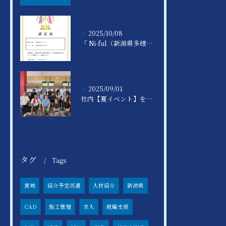
2025/10/08
「 Ni-ful（新潟県多様で柔軟な働き方・女性活躍推進実践企業認定制度） 」ゴールド認定を取得いたしました
2025/09/01
社内【夏イベント】を開催しました♪
タグ
Tags
宮城
紹介予定派遣
人材紹介
新潟県
CAD
施工管理
求人
就職支援