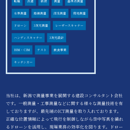
転職
派遣
新潟
測量
基準点測量
水準測量
路線測量
深浅測量
用地測量
ドローン
3次元測量
レーザースキャナー
ハンディスキャナー
3次元設計
BIM・CIM
テスト
飲食事業
キッチンカー
当社は、新潟で測量事業を展開する建設コンサルタント会社
です。一般測量・工事測量などに関する様々な測量技術を有
しておりますが、最先端のICT測量を取り入れております。
正確な位置情報によって飛行を制御しながら空中写真を撮れ
るドローンを活用し、現場業務の効率化を図ります。ドロー